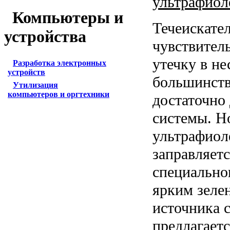
ультрафиол
Компьютеры и
Течеискате
устройства
чувствител
утечку в не
Разработка электронных
устройств
большинств
Утилизация
компьютеров и оргтехники
достаточно 
системы. Н
ультрафиол
заправляет
специально
ярким зеле
источника 
предлагаетс