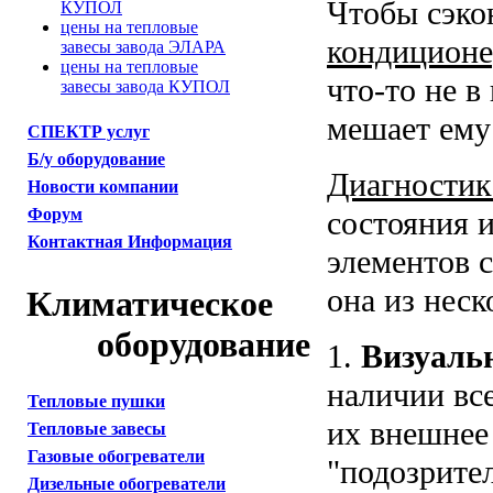
Чтобы сэко
КУПОЛ
цены на тепловые
кондиционе
завесы завода ЭЛАРА
цены на тепловые
что-то не в
завесы завода КУПОЛ
мешает ему
СПЕКТР услуг
Б/у оборудование
Диагностик
Новости компании
состояния 
Форум
Контактная Информация
элементов 
она из неск
Климатическое
оборудование
1.
Визуаль
наличии вс
Тепловые пушки
их внешнее
Тепловые завесы
Газовые обогреватели
"подозрите
Дизельные обогреватели