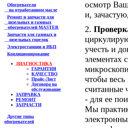
осмотр Ва
Обогреватели
на отработанном масле
и, зачастую
Ремонт и запчасти для
дизельных и газовых
2.
Проверк
обогревателей MASTER
Запчасти для газовых и
циркулирую
дизельных горелок
учесть и д
Электростанции и ИБП
Кондиционирование
элементах с
ДИАГНОСТИКА
микроскопи
ГАРАНТИЯ
КАЧЕСТВО
чтобы весь 
Прайс-Лист
Договора на
считанные 
обслуживание
ЗАПРАВКА
- для ее п
РЕМОНТ
ЗАПЧАСТИ
Мы практик
Другие типы
электронны
обогревателей