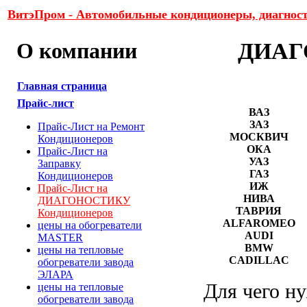
ВитэПром - Автомобильные кондиционеры, диагност
О компании
ДИАГ
Главная страница
Прайс-лист
ВАЗ
ЗАЗ
Прайс-Лист на Ремонт
МОСКВИЧ
Кондиционеров
ОКА
Прайс-Лист на
УАЗ
Заправку
ГАЗ
Кондиционеров
ИЖ
Прайс-Лист на
НИВА
ДИАГОНОСТИКУ
ТАВРИЯ
Кондиционеров
ALFAROMEO
цены на обогреватели
AUDI
MASTER
BMW
цены на тепловые
CADILLAC
обогреватели завода
ЭЛАРА
Для чего н
цены на тепловые
обогреватели завода