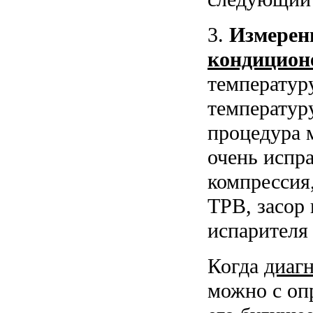
3.
Измерен
кондицион
температуру
температуру
процедура 
очень испр
компрессия
ТРВ, засор 
испарителя 
Когда
диаг
можно с оп