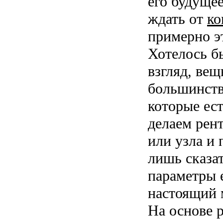
его будущее
ждать от
ко
примерно э
Хотелось б
взгляд, вещ
большинств
которые ест
делаем рен
или узла и 
лишь сказат
параметры 
настоящий 
На основе 